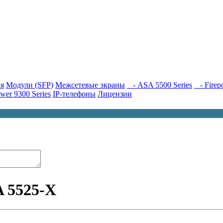
я
Модули (SFP)
Межсетевые экраны
- ASA 5500 Series
- Firepo
wer 9300 Series
IP-телефоны
Лицензии
 5525-X