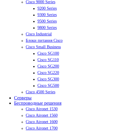
Cisco 9000 Series
9200 Series
9300 Series
9500 Series
9800 Series
Cisco Industrial
Блоки питания Cisco
Cisco Small Business
Cisco SG100
Cisco SG110
Cisco SG200
Cisco SG220
Cisco SG300
Cisco SG500
Cisco 4500 Series
Серверы
Беспроводные решения
Cisco Aironet 1530
Cisco Aironet 1560
Cisco Aironet 1600
Cisco Aironet 1700