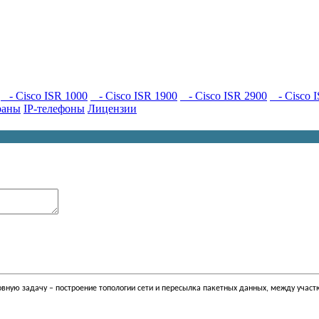
- Cisco ISR 1000
- Cisco ISR 1900
- Cisco ISR 2900
- Cisco I
раны
IP-телефоны
Лицензии
овную задачу – построение топологии сети и пересылка пакетных данных, между участ